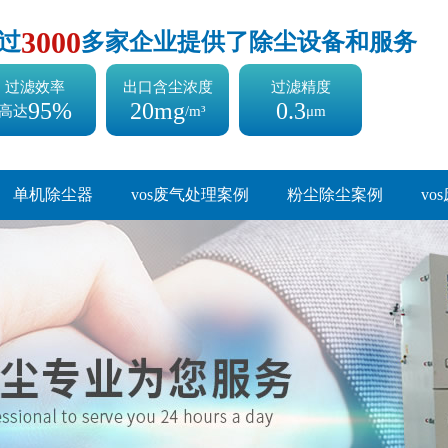
3000
过
多家企业提供了除尘设备和服务
过滤效率
出口含尘浓度
过滤精度
95%
20mg
0.3
高达
/m³
μm
单机除尘器
vos废气处理案例
粉尘除尘案例
vo